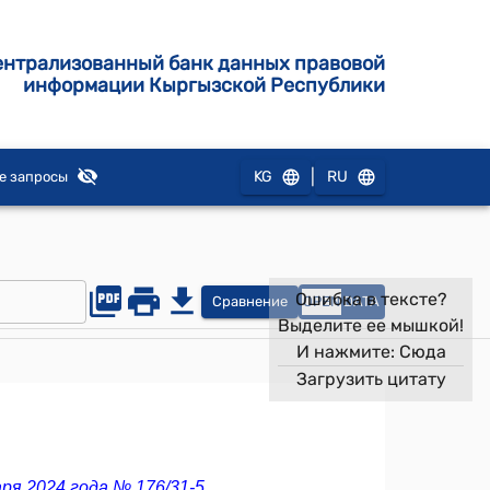
ентрализованный банк данных правовой
информации Кыргызской Республики
|
KG
RU
е запросы
Ошибка в тексте?
Сравнение
OPEN
DATA
Выделите ее мышкой!
И нажмите:
Сюда
Загрузить цитату