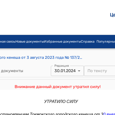
Ц
ная связь
Новые документы
Избранные документы
Справка
Популярны
Постановление Токмокского городского кенеша от 3 августа 2023 года № 137/24-5 "Об утверждении надбавки к должностным окладам работников мэрии г.Токмок, Токмокского городского кенеша, Управления муниципальной собственности г.Токмок и работников, занятых обслуживанием органов местного самоуправления г.Токмок в размере 25,0 %".
Редакция
 документы
30.01.2024
Внимание данный документ утратил силу!