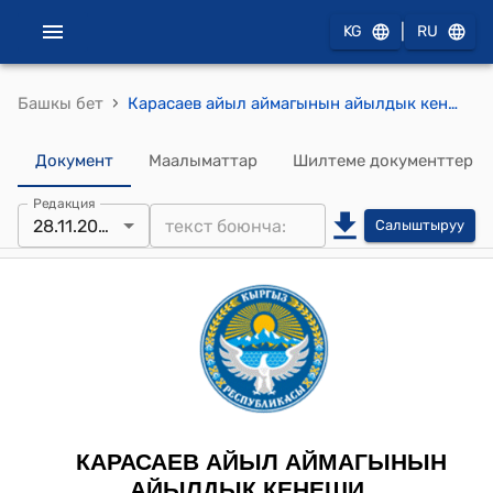
|
KG
RU
›
Башкы бет
Карасаев айыл аймагынын айылдык кенешинин 2024-жылдын 28-ноябрындагы № 1 "Карасаев айыл аймагынын айылдык кенешинин төрагасы жөнүндө" токтому
Документ
Маалыматтар
Шилтеме документтер
Редакция
28.11.2024
Салыштыруу