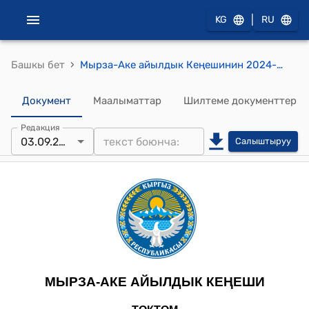
|
KG
RU
›
Башкы бет
Мырза-Аке айылдык Кеңешинин 2024-жылдын 3-сентябры № 59 Муниципалдык менчикке өткөрүү жөнүндө токтому
Документ
Маалыматтар
Шилтеме документтер
Редакция
03.09.2024
Салыштыруу