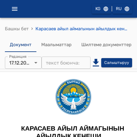
|
KG
RU
›
Башкы бет
Карасаев айыл аймагынын айылдык кенешинин 2024-жылдын 17-декабрындагы № 10 "Карасаев айыл аймагынын айыл өкмөтүнүн жайыттарды пайдаланунуун 2025-жылга карата планын жана жайыт башкаруу жана пайдалануу боюнча планын 2025-2029-жылга бекитип берүү жөнүндө" токтому
Документ
Маалыматтар
Шилтеме документтер
Редакция
17.12.2024
Салыштыруу