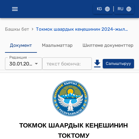
|
KG
RU
›
Башкы бет
Токмок шаардык кеңешинин 2024-жылдын 30-январы №182/31-5 "Токмок шаары, Ровнягин көчөсү (номери жок) дарегинде жайгашкан Рашев Джумакан Джумалиевич жаранынын аянты 1280,0 ч.м. Р-2 зонасынан жана аянты 2500,0 ч.м. Р-4 зонасынан жалпы аянты 3780,0 ч.м. жер тилкесин К-1 зоналдык категориясына которуу жана “Токмок шаарынын курулуш жана жерди пайдалануу эрежелеринин” 25-беренесине өзгөртүүлөрдү киргизүү жөнүндө" токтому
Документ
Маалыматтар
Шилтеме документтер
Редакция
30.01.2024
Салыштыруу