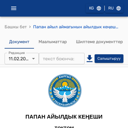
|
KG
RU
›
Башкы бет
Папан айыл аймагынын айылдык кеңешинин 2025-жылдын 11-февралы № VI Көчөгө ысым ыйгаруу жөнүндө токтому
Документ
Маалыматтар
Шилтеме документтер
Редакция
11.02.2025
Салыштыруу