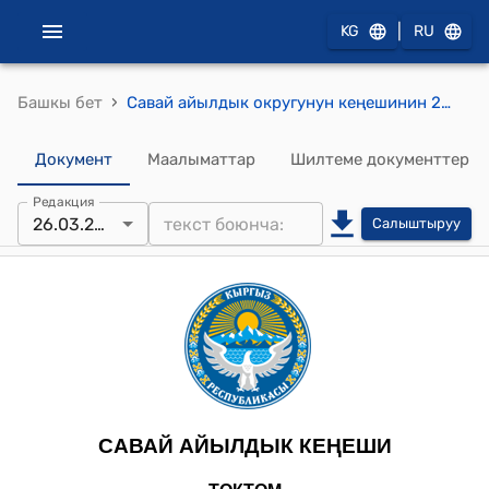
|
KG
RU
›
Башкы бет
Савай айылдык округунун кеңешинин 2025-жылдын 26-марты № 18 “Курбан-Кара айылындагы муниципалдык менчик фельдшердик акушердик пунктунун жер аянтын мамлекеттик каттоодон өткөрүү жөнүндө” токтому
Документ
Маалыматтар
Шилтеме документтер
Редакция
26.03.2025
Салыштыруу