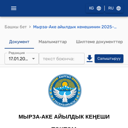
|
KG
RU
›
Башкы бет
Мырза-Аке айылдык кенешинин 2025-жылдын 17-январы № 8 Мырза-Аке айыл өкмөтүнүн 2025-жылга жергиликтүү бюджеттин бекитүү жөнүндө токтому
Документ
Маалыматтар
Шилтеме документтер
Редакция
17.01.2025
Салыштыруу