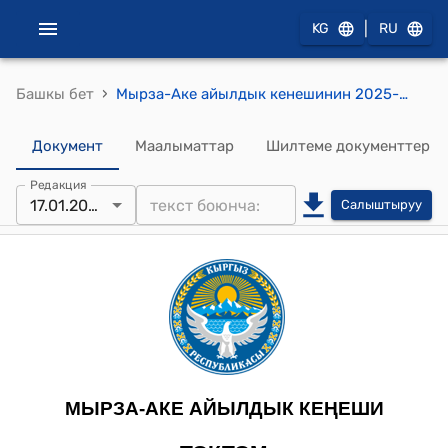
|
KG
RU
›
Башкы бет
Мырза-Аке айылдык кенешинин 2025-жылдын 17-январы № 9 “Мырза-Аке Комуналдык” ишканасынын 2024-жылга бюджетинин аткарылышын кароо. 2025-жылга бюджетин бекитүү жөнүндө токтому
Документ
Маалыматтар
Шилтеме документтер
Редакция
17.01.2025
Салыштыруу