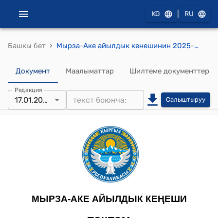
|
KG
RU
›
Башкы бет
Мырза-Аке айылдык кенешинин 2025-жылдын 17-январы № 19 Мырза-Аке айыл өкмөтүнүн регламентин бекитүү жөнүндө токтому
Документ
Маалыматтар
Шилтеме документтер
Редакция
17.01.2025
Салыштыруу