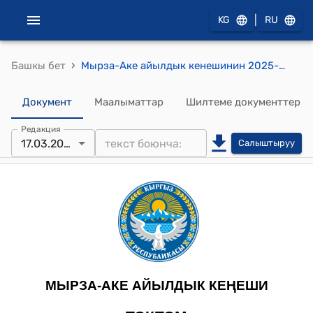
|
KG
RU
›
Башкы бет
Мырза-Аке айылдык кенешинин 2025-жылдын 17-марты № 27 Мырза-Аке айыл өкмөтүндөгү Чечебай айылындагы № 93 Чечебай башталгыч мектебинин алдына спорт зал салууга макулдук берүү жөнүндө токтому
Документ
Маалыматтар
Шилтеме документтер
Редакция
17.03.2025
Салыштыруу