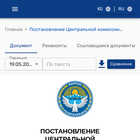
|
KG
RU
›
Главная
Постановление Центральной комиссии по выборам и проведению референдумов КР от 19 мая 2025 года № 27 "Об утверждении решений Узгенской, Ноокатской и Манасской территориальных избирательных комиссий о досрочном прекращении полномочий некоторых депутатов местных кенешей, исключении зарегистрированного кандидата из списка кандидатов в депутаты и о передаче вакантных мандатов кандидатам в депутаты местных кенешей Кыргызской Республики"
Документ
Реквизиты
Ссылающиеся документы
Редакция
19.05.2025
Сравнение