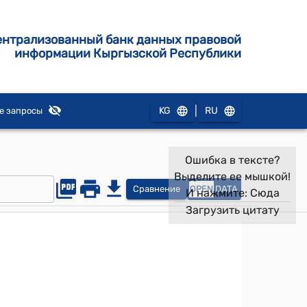
ентрализованный банк данных правовой
информации Кыргызской Республики
|
KG
RU
е запросы
Ошибка в тексте?
Выделите ее мышкой!
Сравнение
OPEN
DATA
И нажмите:
Сюда
Загрузить цитату