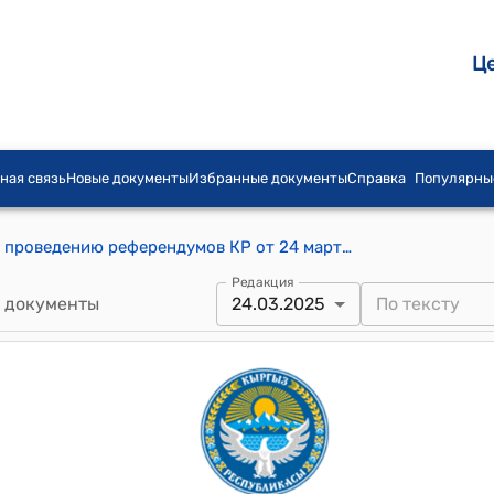
Ц
ная связь
Новые документы
Избранные документы
Справка
Популярны
Центральной комиссии по выборам и проведению референдумов КР от 24 марта 2025 года № 18 "Об утверждении решений Кара-Суйской, Сокулукской, Жайылской и Ноокатской территориальных избирательных комиссий о досрочном прекращении полномочий некоторых депутатов местных кенешей, исключении зарегистрированных кандидатов из списка кандидатов в депутаты и о передаче вакантных мандатов кандидатам в депутаты местных кенешей Кыргызской Республики"
Редакция
 документы
24.03.2025