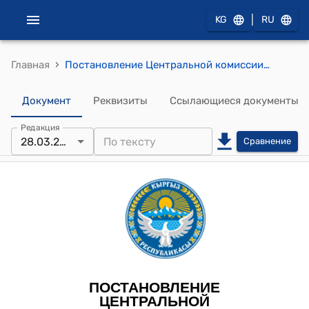
|
KG
RU
›
Главная
Постановление Центральной комиссии по выборам и проведению референдумов от 28 марта 2025 года № 20 "О депутате Жогорку Кенеша Кыргызской Республики Айжигитове С.А."
Документ
Реквизиты
Ссылающиеся документы
Редакция
28.03.2025
Сравнение