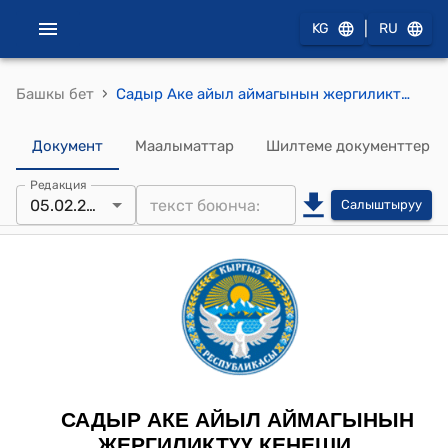
|
KG
RU
›
Башкы бет
Садыр Аке айыл аймагынын жергиликтүү кеңешинин 2025-жылдын 5-февралындагы № 10 "Суу топтоочу жайга (резервуар) акча каражатын бөлүп берүү жөнүндө токтому
Документ
Маалыматтар
Шилтеме документтер
Редакция
05.02.2025
Салыштыруу