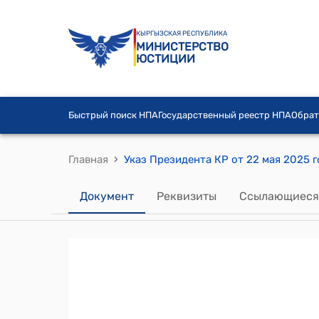
КЫРГЫЗСКАЯ РЕСПУБЛИКА
МИНИСТЕРСТВО
ЮСТИЦИИ
Быстрый поиск НПА
Государственный реестр НПА
Обрат
›
Главная
Документ
Реквизиты
Ссылающиеся