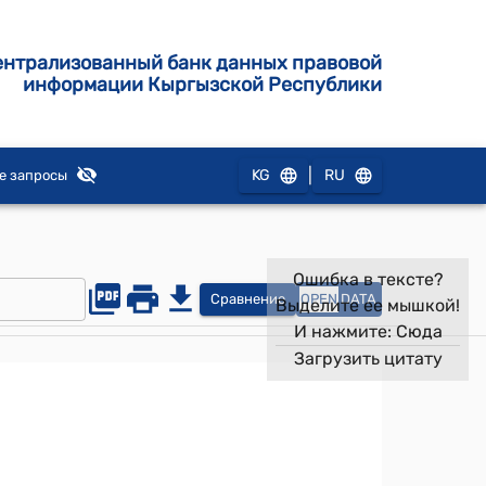
ентрализованный банк данных правовой
информации Кыргызской Республики
|
KG
RU
е запросы
Ошибка в тексте?
Сравнение
OPEN
DATA
Выделите ее мышкой!
И нажмите:
Сюда
Загрузить цитату