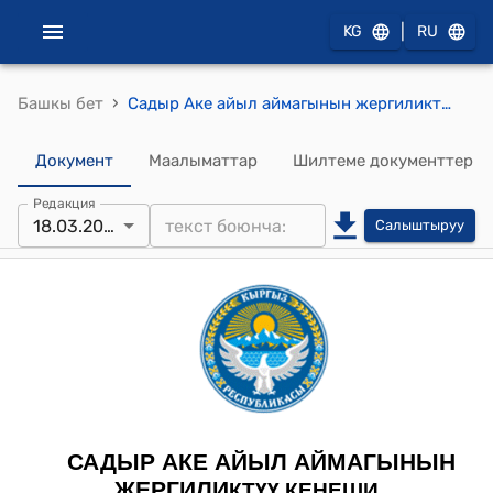
|
KG
RU
›
Башкы бет
Садыр Аке айыл аймагынын жергиликтүү кеңешинин 2025-жылдын 18-мартындагы №44 "Чоң-Ак-Суу суу өзөнүнүн сугат суу системасын көзөмөлдөөчү пункт ачуу жөнүндө" токтому
Документ
Маалыматтар
Шилтеме документтер
Редакция
18.03.2025
Салыштыруу