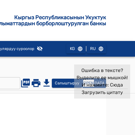
Кыргыз Республикасынын Укуктук
лыматтардын борборлоштурулган банкы
|
KG
RU
улярдуу суроолор
Ошибка в тексте?
Выделите ее мышкой!
Салыштыруу
OPEN
DATA
И нажмите:
Сюда
Загрузить цитату