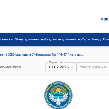
маа
 байланыш
Жаңы документтер
Тандалган документтер
Сурап билүү
Поп
Кызыл-Октябрь айылдык кеңешинин 2025-жылдын 7-февралы № 1/4-17 "Кызыл-Октябрь айыл аймагына караштуу жер салык төлөмдөрүн базалык ставкаларын жогорулатуу жөнүндө" токтому
Редакция
окументтер
07.02.2025