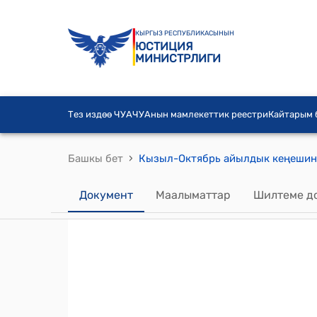
КЫРГЫЗ РЕСПУБЛИКАСЫНЫН
ЮСТИЦИЯ
МИНИСТРЛИГИ
Тез издөө ЧУА
ЧУАнын мамлекеттик реестри
Кайтарым
›
Башкы бет
Документ
Маалыматтар
Шилтеме д