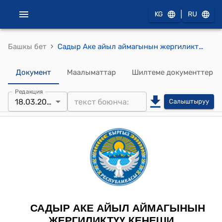
|
KG
RU
›
Башкы бет
Садыр Аке айыл аймагынын жергиликтүү кеңешинин 2025-жылдын 18-мартындагы №47 "Күнүмдүк жөнгө салуу бассейин (БСР) кеңейтүүгө макулдук берүү жөнүндө" токтому
Документ
Маалыматтар
Шилтеме документтер
Редакция
18.03.2025
Салыштыруу