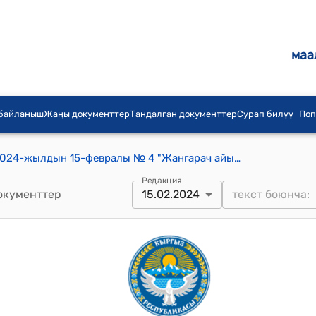
маа
 байланыш
Жаңы документтер
Тандалган документтер
Сурап билүү
Поп
Гавриловка айылдык кеңешинин 2024-жылдын 15-февралы № 4 "Жангарач айылындагы жаңы ачылган И. Санжиров атындагы спорт комплексинин штаттык ырааттамасын бекитүү жөнүндө" токтому
Редакция
окументтер
15.02.2024