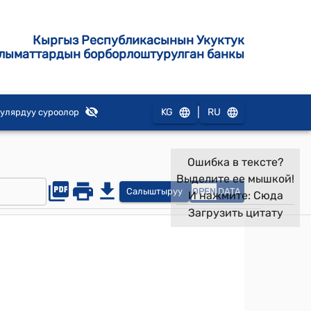
Кыргыз Республикасынын Укуктук
лыматтардын борборлоштурулган банкы
|
KG
RU
улярдуу суроолор
Ошибка в тексте?
Выделите ее мышкой!
Салыштыруу
OPEN
DATA
И нажмите:
Сюда
Загрузить цитату