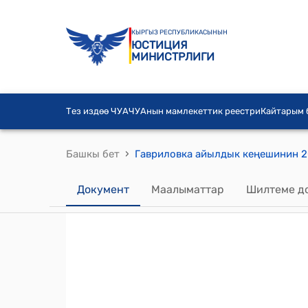
КЫРГЫЗ РЕСПУБЛИКАСЫНЫН
ЮСТИЦИЯ
МИНИСТРЛИГИ
Тез издөө ЧУА
ЧУАнын мамлекеттик реестри
Кайтарым
›
Башкы бет
Документ
Маалыматтар
Шилтеме д