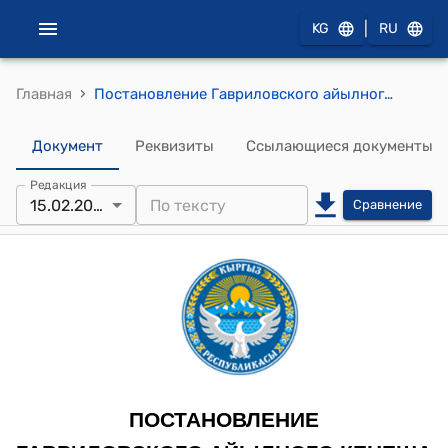
|
KG
RU
›
Главная
Постановление Гавриловского айылного кенеша от 15 февраля 2024 года № 4 "Об утверждении штатного расписания спортивного комплекса им.И.Санжирова села Жангарач"
Документ
Реквизиты
Ссылающиеся документы
Редакция
15.02.2024
Сравнение