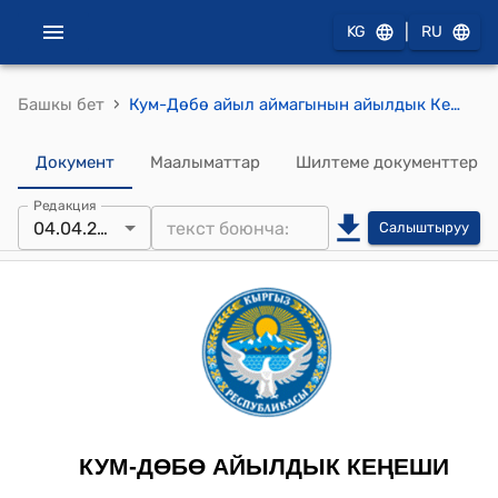
|
KG
RU
›
Башкы бет
Кум-Дөбө айыл аймагынын айылдык Кеңешинин 2025-жылдын 4-апрелиндеги "Кум-Дөбө айылдык Кеңешинин кээ бир токтомдоруна өзгөртүү киргизүү жөнүндө" №6/2 токтому
Документ
Маалыматтар
Шилтеме документтер
Редакция
04.04.2025
Салыштыруу