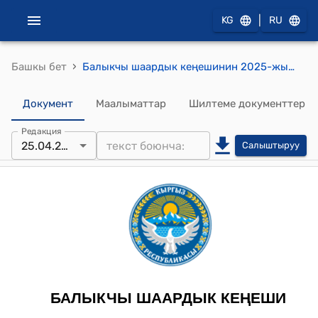
|
KG
RU
›
Башкы бет
Балыкчы шаардык кеңешинин 2025-жылдын 25-апрелиндеги №32 "Кыргыз Республикасынын Финансы министрлигине бюджеттик насыянын төлөнүп туруусуна кепилдик берүү жөнүндө" токтому
Документ
Маалыматтар
Шилтеме документтер
Редакция
25.04.2025
Салыштыруу