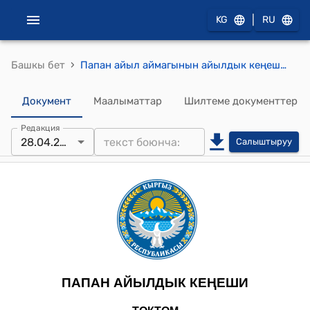
|
KG
RU
›
Башкы бет
Папан айыл аймагынын айылдык кеңешинин 2025-жылдын 28-апрели № IX Айыл өкмөттүн ижарага, конкурска, аукционго берилүүчү жерлери жөнүндө токтому
Документ
Маалыматтар
Шилтеме документтер
Редакция
28.04.2025
Салыштыруу