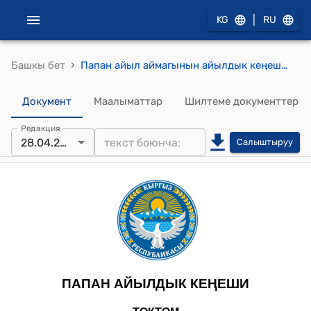
|
KG
RU
›
Башкы бет
Папан айыл аймагынын айылдык кеңешинин 2025-жылдын 28-апрели № XII Папан айыл аймагынын айыл өкмөтүнө караштуу Арал участкасындагы жер участогун которуу (трансформациялоо) жөнүндө токтому
Документ
Маалыматтар
Шилтеме документтер
Редакция
28.04.2025
Салыштыруу