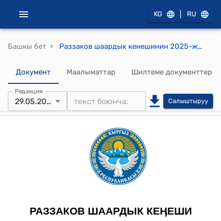
|
KG
RU
›
Башкы бет
Раззаков шаардык кенешинин 2025-жылдын 29-майындагы №2 "Раззаков шаарынын 2025-жылдын бюджетинин беренелеринде каралаган акча каражаттарын жылдырууга макулдук берүү жөнүндө" токтому
Документ
Маалыматтар
Шилтеме документтер
Редакция
29.05.2025
Салыштыруу