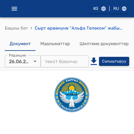
|
KG
RU
›
Башкы бет
Сырт өрөөнүнө “Альфа Телеком” жабык акционердик коомунун базалык станциясын орнотууга макулдук берүү жөнүндө Кыдыр-Аке айыл аймагынын жергиликтүү кенешинин токтому
Документ
Маалыматтар
Шилтеме документтер
Редакция
26.06.2025
Салыштыруу