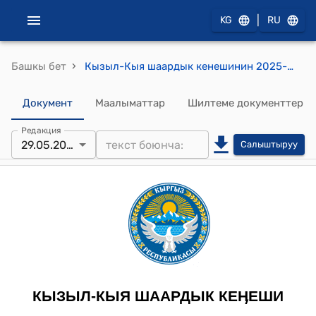
|
KG
RU
›
Башкы бет
Кызыл-Кыя шаардык кенешинин 2025-жылдын 29-майындагы №9/34 "Эргешали Карабаевдин ысымын Караван айылындагы “Центральная” көчөсүнө, Улуу Ата Мекендик согуштун ардагери Токтосун Ашимовдун ысымын Караван айылындагы “Новостройка” көчөсүнө, Улуу Ата Мекендик согуштун ардагери Алим Мурзакановдун ысымын “Новостройка” көчөсүнө , Улуу Ата Мекендик согуштун ардагери Алмамат Шамшиевдин ысымын Шор участкасына, Улуу Ата Мекендик согуштун ардагери Борубек Мавляновдун ысымын Ак-Булак айылындагы Орто-Кыштак участкасындагы аты жок көчөгө, Эмгектин ардагери Аким Камаловдун ысымын Кызыл-Кыя шаарынын Сухой-Сай көчөсүнө ыйгаруу жөнүндө" токтому
Документ
Маалыматтар
Шилтеме документтер
Редакция
29.05.2025
Салыштыруу