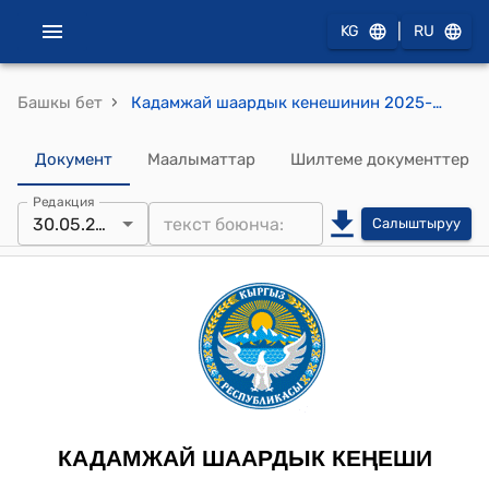
|
KG
RU
›
Башкы бет
Кадамжай шаардык кенешинин 2025-жылдын 30-майындагы №49 "Кадамжай шаардык мэриясынын 2025-жылдын 30-майындагы 01-15-1259 “Кадамжай шаарынын Жийделик айылына фельдшердик акушердик пунктун (ФАП) куруу үчүн тиешелүү иш кагаздарын даярдоого акча каражатын ажыратып берүү жөнүндө” кайрылуусу" токтому
Документ
Маалыматтар
Шилтеме документтер
Редакция
30.05.2025
Салыштыруу