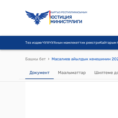
КЫРГЫЗ РЕСПУБЛИКАСЫНЫН
ЮСТИЦИЯ
МИНИСТРЛИГИ
Тез издөө ЧУА
ЧУАнын мамлекеттик реестри
Кайтарым
›
Башкы бет
Документ
Маалыматтар
Шилтеме д