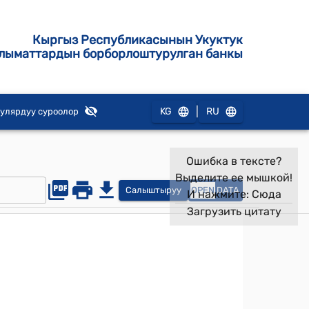
Кыргыз Республикасынын Укуктук
лыматтардын борборлоштурулган банкы
|
KG
RU
улярдуу суроолор
Ошибка в тексте?
Выделите ее мышкой!
Салыштыруу
OPEN
DATA
И нажмите:
Сюда
Загрузить цитату