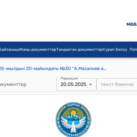
маа
 байланыш
Жаңы документтер
Тандалган документтер
Сурап билүү
Поп
Масалиев айылдык кенешинин 2025-жылдын 20-майындагы №30 "А.Масалиев айыл өкмөт аймагындагы Кара-Дөбө, Көн, Кожо,Алыш, Лесхоз айылдарындагы негизги ички көчөлөрдү жана Олагыш, Алыш айылдарынын ортосундагы көпүрүктү №46 Кадамжай райондук жолдорду тейлөө ишканасынын балансына өткөрүп берүү жөнүндө" токтому
Редакция
окументтер
20.05.2025