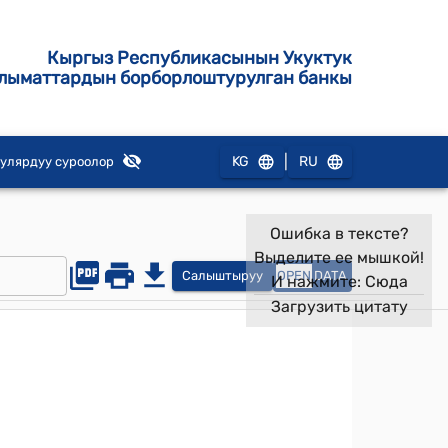
Кыргыз Республикасынын Укуктук
лыматтардын борборлоштурулган банкы
|
KG
RU
улярдуу суроолор
Ошибка в тексте?
Выделите ее мышкой!
Салыштыруу
OPEN
DATA
И нажмите:
Сюда
Загрузить цитату