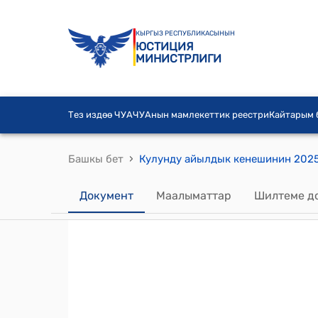
КЫРГЫЗ РЕСПУБЛИКАСЫНЫН
ЮСТИЦИЯ
МИНИСТРЛИГИ
Тез издөө ЧУА
ЧУАнын мамлекеттик реестри
Кайтарым
›
Башкы бет
Документ
Маалыматтар
Шилтеме д