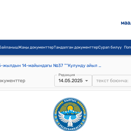
маа
 байланыш
Жаңы документтер
Тандалган документтер
Сурап билүү
Поп
Кулунду айылдык кенешинин 2025-жылдын 14-майындагы №37 "“Кулунду айыл аймагына караштуу Максат айылынын түштүк тарабынан №6, №1, №4 контурларынан 44,05 га жерин бир багыттан экинчи бир багытка которуу (трансформациялоо) жана программасын бекитүү жөнүндө” токтому Кыргыз Республикасынын Жер Кодексинин 11-беренесинин жана Кулунду айыл өкмөтүнүн жер адиси А. Дехкановдун маалыматын, Кулунду айылдык кеңешинин Айыл чарба, өнөр жай, жерге жайгаштыруу, экология жана жаратылышты коргоо боюнча туруктуу комиссиясынын төрагасы, депутат Б. Абдуллатип уулунун баяндамасын угуп, Кулунду айылдык кеңешинин кезектеги 7-сессиясынын отуруму күн тартибиндеги маселелерди карап жана талкуулап, №7-протоколунун чечиминин 3-пунктунун негизинде ТОКТОМ КЫЛАТ: 1. Максат айылынын түштүк тарабынан №6 контурунан 11,03 га жайыт жер, №1 контурунан 1,58 га жайыт жер, №4 контурунан 31,36 га жайыт жер, 0,07 га жер аянты талаа жолу астындагы жер, 0,01 га жер аянты суу астындагы жер жалпы 44,05 га “айыл чарба багытындагы жерлер” категориясынан “калктуу конуштардын жерлери” категориясына которууга (трансформациялоо) макулдук берилсин жана программасы бекитилсин. 2. жагы Ушул токтомдун аткарылышы Кулунду айыл өкмөтүнүн башчысына милдеттендирилсин. 3. Ушул токтомдун аткарылышын көзөмөлдөө жагы Кулунду айылдык кеңешинин Айыл чарба, өнөр жай, жерге жайгаштыруу, экология жана жаратылышты
Редакция
окументтер
14.05.2025