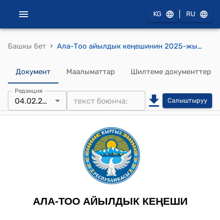
|
KG
RU
›
Башкы бет
Ала-Тоо айылдык кеңешинин 2025-жылдын 4-февралы № 13 Кыргыз Республикасынын Жергиликтүү өз алдынча башкаруу Союзунун 2025-жыл бюджетине бир жылда бир жолу төлөнүүчү мүчөлүк акы төлөө боюнча 2025-жылдын 08-январындагы №2 чыгыш каты жөнүндө токтому
Документ
Маалыматтар
Шилтеме документтер
Редакция
04.02.2025
Салыштыруу