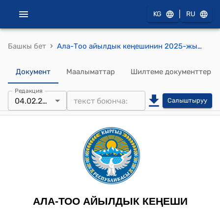
|
KG
RU
›
Башкы бет
Ала-Тоо айылдык кеңешинин 2025-жылдын 4-февралы № 17 Ош облусунун Кара-Суу районунун прокуратурасынын 16-январь 2025-жылдагы №1-44-67-25 талап кылуу ченемдик укуктук актыны бузууларды четтетүү боюнча чыгыш каты жөнүндө токтому
Документ
Маалыматтар
Шилтеме документтер
Редакция
04.02.2025
Салыштыруу