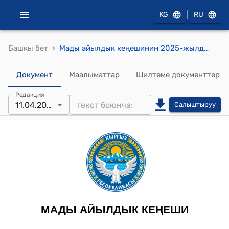
|
KG
RU
›
Башкы бет
Мады айылдык кеңешинин 2025-жылдын 11-апрели № 5/3 “Мады айыл аймагынын участкалык шайлоо комиссиясынын резервине талапкерлерди сунуштоо жөнүндө” токтому
Документ
Маалыматтар
Шилтеме документтер
Редакция
11.04.2025
Салыштыруу