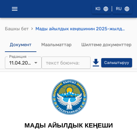
|
KG
RU
›
Башкы бет
Мады айылдык кеңешинин 2025-жылдын 11-апрели № 5/5 “Мады айыл аймагындагы айыл чарбасы мамлекеттик фондунун жерлеринин ижара акылары боюнча маалыматы” токтому
Документ
Маалыматтар
Шилтеме документтер
Редакция
11.04.2025
Салыштыруу