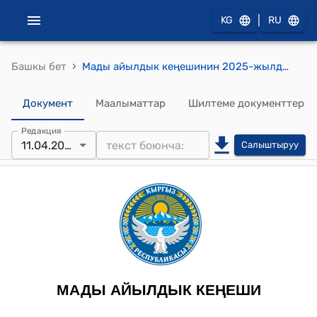
|
KG
RU
›
Башкы бет
Мады айылдык кеңешинин 2025-жылдын 11-апрели № 5/10 “Чагыр айылындагы аты жок көчөгө ат коюу жөнүндө” токтому
Документ
Маалыматтар
Шилтеме документтер
Редакция
11.04.2025
Салыштыруу