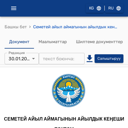
|
KG
RU
›
Башкы бет
Семетей айыл аймагынын айылдык кенешинин 2025-жылдын 30-январындагы № 17 "Жол куруу жөнүндө" токтому
Документ
Маалыматтар
Шилтеме документтер
Редакция
30.01.2025
Салыштыруу