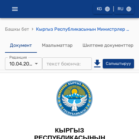
|
KG
RU
›
Башкы бет
Кыргыз Республикасынын Министрлер Кабинетини 2025-жылдын 14-апрелинин № 200 Кыргыз Республикасынын Министрлер Кабинетинин 2022-жылдын 29-июлундагы № 418 "Мамлекеттик жогорку окуу жайлардын жетекчилерин кызматка дайындоо, бошотуу жана аттестациялоо тартиби жөнүндө" токтомуна өзгөртүү киргизүү тууралуу" токтому
Документ
Маалыматтар
Шилтеме документтер
Редакция
10.04.2025
Салыштыруу