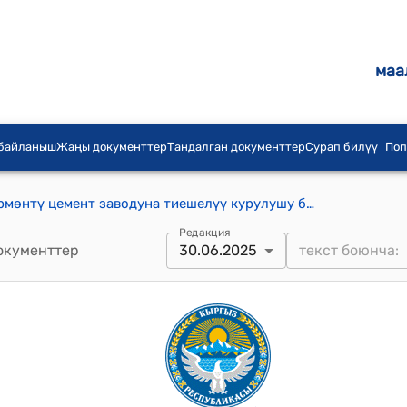
маа
 байланыш
Жаңы документтер
Тандалган документтер
Сурап билүү
Поп
Ынтымак айылындагы мурдагы Күрмөнтү цемент заводуна тиешелүү курулушу баштала элек пансионаттын ордун Ысык-Көл айыл өкмөтүнүн балансына алууга макулдук берүү жөнүндө Ысык-Көл айыл аймагынын жергиликтүү кенешинин токтому
Редакция
окументтер
30.06.2025