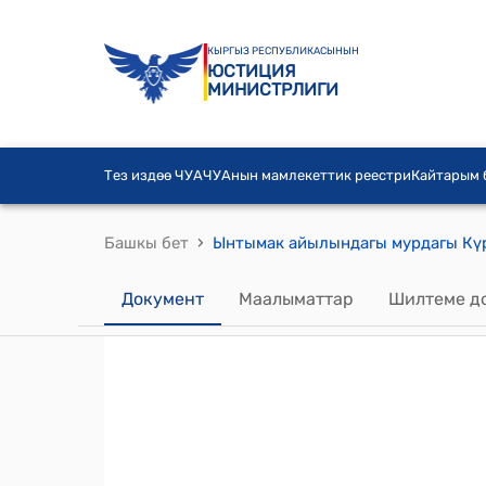
КЫРГЫЗ РЕСПУБЛИКАСЫНЫН
ЮСТИЦИЯ
МИНИСТРЛИГИ
Тез издөө ЧУА
ЧУАнын мамлекеттик реестри
Кайтарым
›
Башкы бет
Документ
Маалыматтар
Шилтеме д