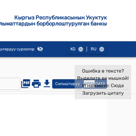
Кыргыз Республикасынын Укуктук
лыматтардын борборлоштурулган банкы
|
KG
RU
улярдуу суроолор
Ошибка в тексте?
Выделите ее мышкой!
Салыштыруу
OPEN
DATA
И нажмите:
Сюда
Загрузить цитату