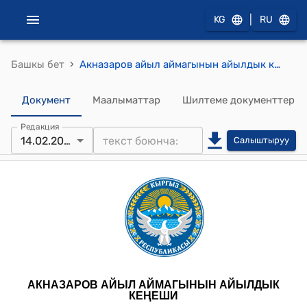
|
KG
RU
›
Башкы бет
Акназаров айыл аймагынын айылдык кеңешинин 2025-жылдын 14-февралындагы № 2 "Урмарал айылындагы “Урмарал” жамаатынын Көчөр Молдо мечитин Акназаров айыл өкмөтүнүн муниципалдык менчигине алуу жөнүндө" токтому
Документ
Маалыматтар
Шилтеме документтер
Редакция
14.02.2025
Салыштыруу