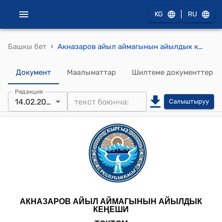
|
KG
RU
›
Башкы бет
Акназаров айыл аймагынын айылдык кеңешинин 2025-жылдын 14-февралындагы № 8 "2025-2027-жылдарга карата Акназаров айыл аймагынын социалдык-экономикалык өнүктүрүү программасын бекитүү жөнүндө" токтому
Документ
Маалыматтар
Шилтеме документтер
Редакция
14.02.2025
Салыштыруу