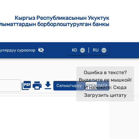
Кыргыз Республикасынын Укуктук
лыматтардын борборлоштурулган банкы
|
KG
RU
улярдуу суроолор
Ошибка в тексте?
Выделите ее мышкой!
Салыштыруу
OPEN
DATA
И нажмите:
Сюда
Загрузить цитату