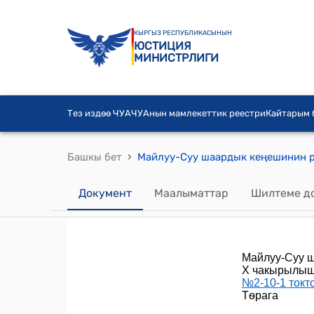
КЫРГЫЗ РЕСПУБЛИКАСЫНЫН
ЮСТИЦИЯ
МИНИСТРЛИГИ
Тез издөө ЧУА
ЧУАнын мамлекеттик реестри
Кайтарым
›
Башкы бет
Майлуу-Суу шаардык кеңешинин 
Документ
Маалыматтар
Шилтеме д