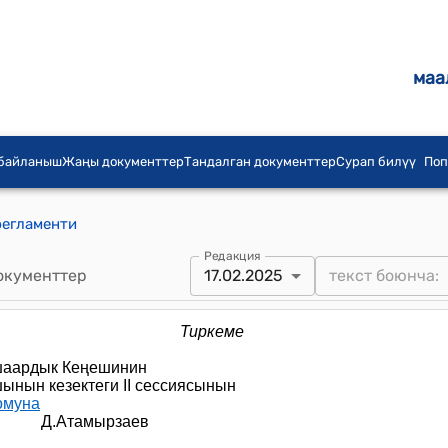
маа
 байланыш
Жаңы документтер
Тандалган документтер
Сурап билүү
Поп
регламенти
Редакция
окументтер
17.02.2025