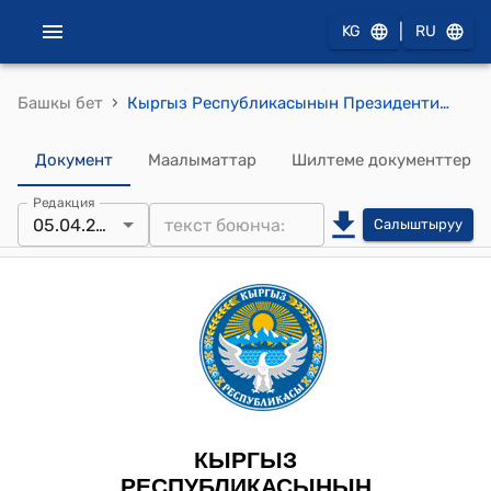
|
KG
RU
›
Башкы бет
Кыргыз Республикасынын Президентинин 2025-жылдын 5-апрели ПЖ № 114 "Кыргыз Республикасынын жарандыгына кабыл алуу жөнүндө" Жарлыгы
Документ
Маалыматтар
Шилтеме документтер
Редакция
05.04.2025
Салыштыруу