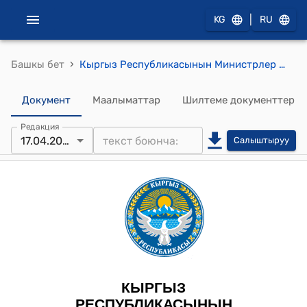
|
KG
RU
›
Башкы бет
Кыргыз Республикасынын Министрлер Кабинетинин 2025-жылдын 17-апрелиндеги № 304-т (2018-жылдын 20-декабрында Нью-Йорк шаарында кабыл алынган Медиациянын натыйжа- сында жетишилген эл аралык тынчтык макулдашуулар жөнүндө Бириккен Улуттар Уюмунун конвенциясына Кыргыз Республикасынын Министрлер Кабинетинин корутундусун жактыруу тууралуу) тескемеси
Документ
Маалыматтар
Шилтеме документтер
Редакция
17.04.2025
Салыштыруу