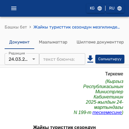
|
KG
RU
›
Башкы бет
Жайкы туристтик сезондун мезгилинде Ысык-Көл облусунда Бирдиктүү коопсуздук кызматынын ишин уюштуруу тартиби, анын ичинде суу объекттеринде коопсуздук чаралары
Документ
Маалыматтар
Шилтеме документтер
Редакция
24.03.2025
Салыштыруу