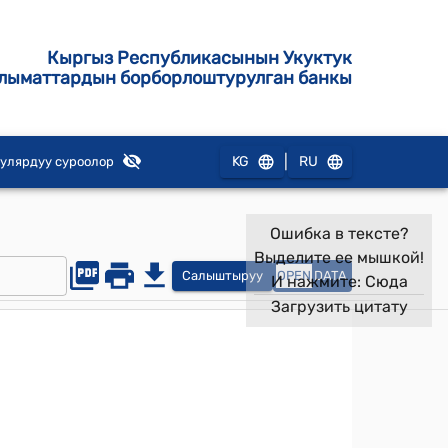
Кыргыз Республикасынын Укуктук
лыматтардын борборлоштурулган банкы
|
KG
RU
улярдуу суроолор
Ошибка в тексте?
Выделите ее мышкой!
Салыштыруу
OPEN
DATA
И нажмите:
Сюда
Загрузить цитату