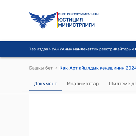
КЫРГЫЗ РЕСПУБЛИКАСЫНЫН
ЮСТИЦИЯ
МИНИСТРЛИГИ
Тез издөө ЧУА
ЧУАнын мамлекеттик реестри
Кайтарым
›
Башкы бет
Документ
Маалыматтар
Шилтеме д