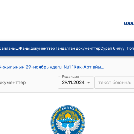
маа
 байланыш
Жаңы документтер
Тандалган документтер
Сурап билүү
Поп
Көк-Арт айылдык кеңешинин 2024-жылынын 29-ноябрындагы №1 “Көк-Арт айылдык кеңешинин шайланган төрагасын бекитүү жөнүндө” токтому
Редакция
окументтер
29.11.2024