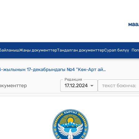
маа
 байланыш
Жаңы документтер
Тандалган документтер
Сурап билүү
Поп
Көк-Арт айылдык кеңешинин 2024-жылынын 17-декабрындагы №4 “Көк-Арт айылдык кеңеши тарабынан 2022-жылдын 04-мартындагы кабыл алынган №16 сандуу токтомун жокко чыгаруу жөнундө” токтому
Редакция
окументтер
17.12.2024