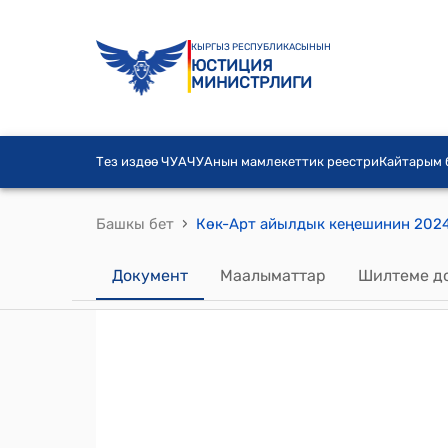
КЫРГЫЗ РЕСПУБЛИКАСЫНЫН
ЮСТИЦИЯ
МИНИСТРЛИГИ
Тез издөө ЧУА
ЧУАнын мамлекеттик реестри
Кайтарым
›
Башкы бет
Документ
Маалыматтар
Шилтеме д