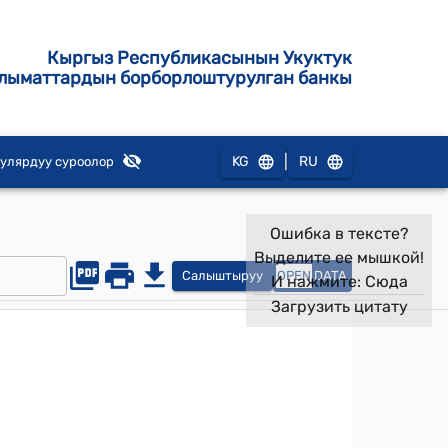
Кыргыз Республикасынын Укуктук
лыматтардын борборлоштурулган банкы
|
KG
RU
улярдуу суроолор
Ошибка в тексте?
Выделите ее мышкой!
Салыштыруу
OPEN
DATA
И нажмите:
Сюда
Загрузить цитату