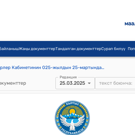
маа
 байланыш
Жаңы документтер
Тандалган документтер
Сурап билүү
Поп
Кыргыз Республикасынын Министрлер Кабинетинин 025-жылдын 25-мартындагы № 148 "Кыргыз Республикасынын Өкмөтүнүн 2006-жылдын 28-октябрындагы № 748 “Бактуу-Долоноту” жаштардын өкмөттүк эмес коомдук бирикмесине (ЖӨЭКБ) Кыргыз Республикасынын Ысыккөл облусунун Ысыккөл районундагы Бостери айылдык кеңешинин жерлеринен туристтик комплекс курууга жер участогун берүү жөнүндө” токтомун күчүн жоготту деп таануу тууралуу" токтому
Редакция
окументтер
25.03.2025