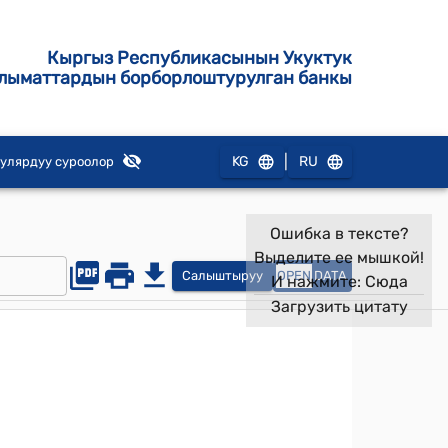
Кыргыз Республикасынын Укуктук
лыматтардын борборлоштурулган банкы
|
KG
RU
улярдуу суроолор
Ошибка в тексте?
Выделите ее мышкой!
Салыштыруу
OPEN
DATA
И нажмите:
Сюда
Загрузить цитату