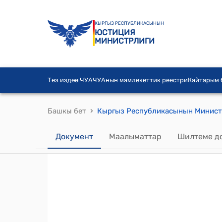
КЫРГЫЗ РЕСПУБЛИКАСЫНЫН
ЮСТИЦИЯ
МИНИСТРЛИГИ
Тез издөө ЧУА
ЧУАнын мамлекеттик реестри
Кайтарым
›
Башкы бет
Документ
Маалыматтар
Шилтеме д