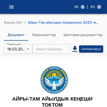
|
KG
RU
›
Башкы бет
Айры-Там айылдык кеңешинин 2025-жылынын 18-мартындагы №5/23 «Участкалык шайлоо комиссияларынын курамдарын жана резервдерин түзүү жөнүндө» токтому.
Документ
Маалыматтар
Шилтеме документтер
Редакция
18.03.2025
Салыштыруу