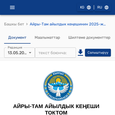
|
KG
RU
›
Башкы бет
Айры-Там айылдык кеңешинин 2025-жылынын 13-майындагы №7/28 «“Ардактуу атуул” наамын берүү жөнүндө» токтому.
Документ
Маалыматтар
Шилтеме документтер
Редакция
13.05.2025
Салыштыруу